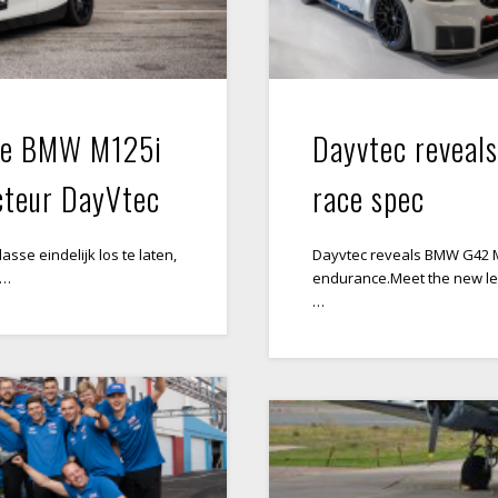
 de BMW M125i
Dayvtec revea
cteur DayVtec
race spec
sse eindelijk los te laten,
Dayvtec reveals BMW G42 M2
 …
endurance.Meet the new lev
…