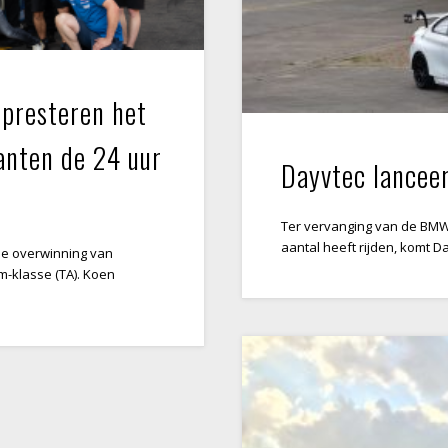
presteren het
anten de 24 uur
Dayvtec lancee
Ter vervanging van de BMW
aantal heeft rijden, komt D
de overwinning van
-klasse (TA). Koen