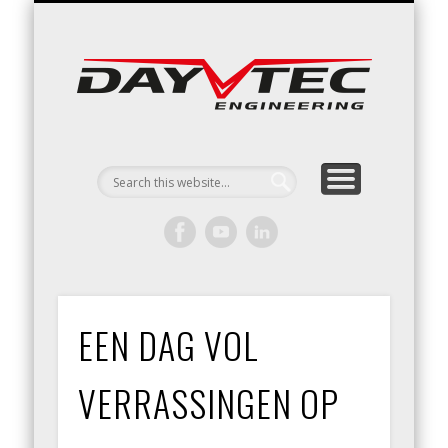
RACING / ENGINEERING
ARRIVE & DRIVE
VACATURES
CONTACT
Day
Engin
EEN DAG VOL
VERRASSINGEN OP