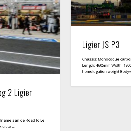
Ligier JS P3
Chassis: Monocoque carbo
Length: 4605mm Width: 190
homologation weight Bodyw
og 2 Ligier
elname aan de Road to Le
 uit te …