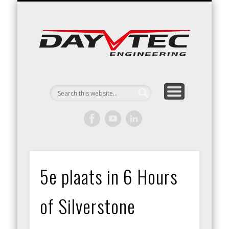
RACING / ENGINEERING
ARRIVE & DRIVE
VACATURES
CONTACT
Day
Engin
5e plaats in 6 Hours
of Silverstone