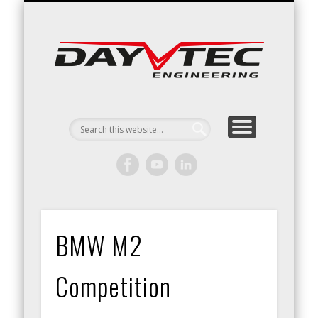
RACING / ENGINEERING
ARRIVE & DRIVE
VACATURES
CONTACT
Day
Engin
BMW M2
Competition