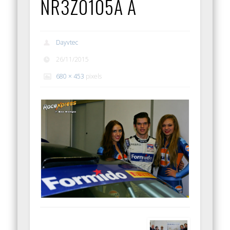
NR3Z0105A A
Dayvtec
26/11/2015
680 × 453
pixels