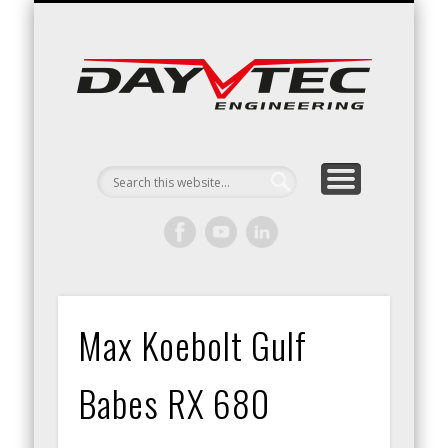
RACING / ENGINEERING
ARRIVE & DRIVE
VACATURES
CONTACT
Day
Engin
Max Koebolt Gulf
Babes RX 680