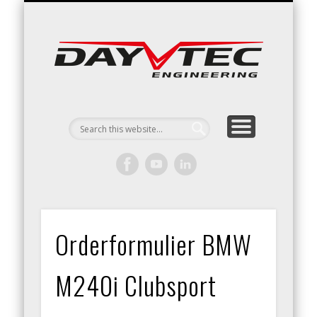
RACING / ENGINEERING
ARRIVE & DRIVE
VACATURES
CONTACT
Day
Engin
Orderformulier BMW
M240i Clubsport