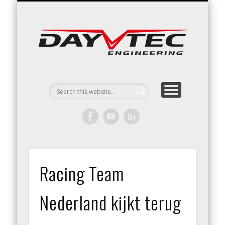
RACING / ENGINEERING
ARRIVE & DRIVE
VACATURES
CONTACT
Day
Engin
Racing Team
Nederland kijkt terug