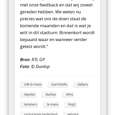
met onze feedback en dat wij zoveel
gereden hebben. We weten nu
precies wat ons de doen staat de
komende maanden en dat is wat je
wilt in dit stadium. Binnenkort wordt
bepaald waar en wanneer verder
getest wordt.”
Bron
: RTL GP
Foto
: © Dunlop
24h le mans
barrichello
dallara
dayvtec
dunlop
elms
lammers
le mans
lmp2
racing team nederland
sebring