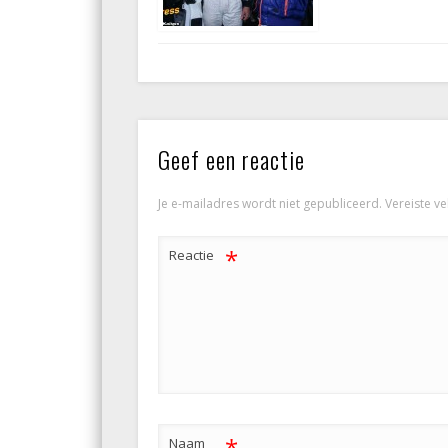
Geef een reactie
Je e-mailadres wordt niet gepubliceerd.
Vereiste v
*
Reactie
*
Naam