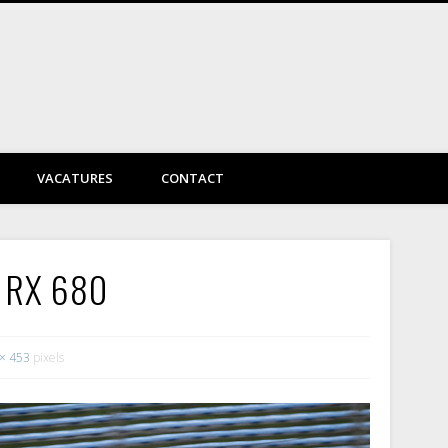
DayVtec Engineering
VACATURES
CONTACT
e RX 680
× 453
pixels