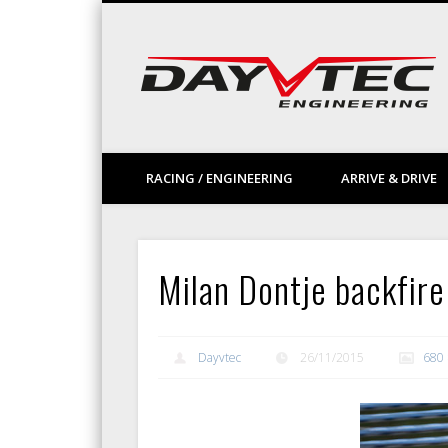
Facebook
Vimeo
LinkedIn
RACING / ENGINEERING
ARRIVE & DRIVE
Milan Dontje backfir
Dayvtec
26/11/2015
680 