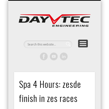
RACING / ENGINEERING
ARRIVE & DRIVE
VACATURES
CONTACT
Day
Engin
Spa 4 Hours: zesde
finish in zes races