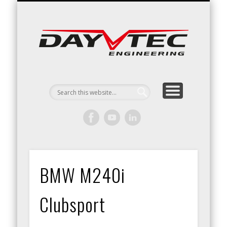
RACING / ENGINEERING
ARRIVE & DRIVE
VACATURES
CONTACT
Day
Engin
BMW M240i
Clubsport