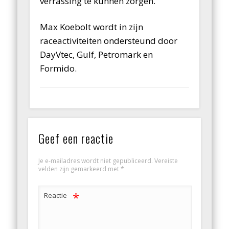
verrassing te kunnen zorgen.”
Max Koebolt wordt in zijn
raceactiviteiten ondersteund door
DayVtec, Gulf, Petromark en
Formido.
Geef een reactie
Je e-mailadres wordt niet gepubliceerd.
Vereiste
velden zijn gemarkeerd met
*
*
Reactie