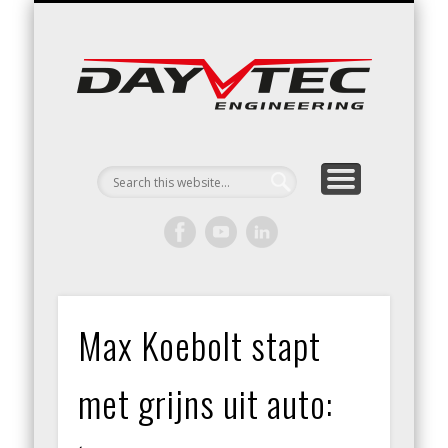
RACING / ENGINEERING
ARRIVE & DRIVE
VACATURES
CONTACT
Day
Engin
Max Koebolt stapt
met grijns uit auto: